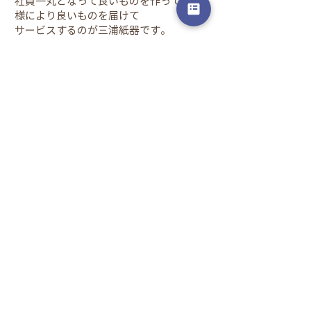
社員一丸となって良いものを作ってお客
様により良いものを届けて
サービスするのが三浦紙器です。
休日の過ごし方
家族で過ごしています。今はコロナでな
かなか難しいですが、コロナ前はショッ
ピングモールに行ったり遊園地に行った
りしていました。
採用情報に戻る
​本社・石岡工場
0299-24-1351